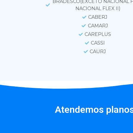
BRADESCO(EXCETO NACIONAL F
NACIONAL FLEX II)
CABERJ
CAMARJ
CAREPLUS
CASSI
CAURJ
Atendemos planos