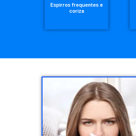
Espirros frequentes e
coriza