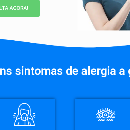
LTA AGORA!
ns sintomas de alergia a 