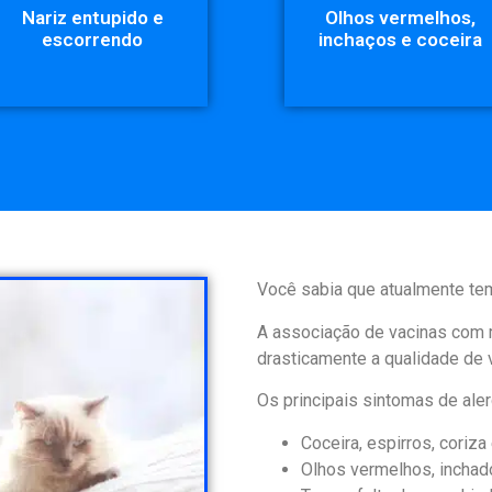
Nariz entupido e
Olhos vermelhos,
escorrendo
inchaços e coceira
Você sabia que atualmente tem
A associação de vacinas co
drasticamente a qualidade de 
Os principais sintomas de aler
Coceira, espirros, coriza
Olhos vermelhos, incha