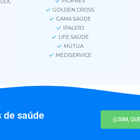
FIOPREV
LEX,
GOLDEN CROSS
GAMA SAÚDE
IPALERJ
LIFE SAÚDE
MÚTUA
MEDISERVICE
 de saúde
SIM, QU