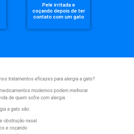
Pele irritada e
coçando depois de ter
contato com um gato
os tratamentos eficazes para alergia a gato?
m medicamentos modernos podem melhorar
vida de quem sofre com alergia.
gia a gato são:
 e obstrução nasal
dos e coçando