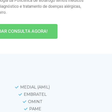
logia da Policlínica de Botafogo temos médicos
diagnóstico e tratamento de doenças alérgicas,
rro.
DAR CONSULTA AGORA!
MEDIAL (AMIL)
EMBRATEL
OMINT
PAME