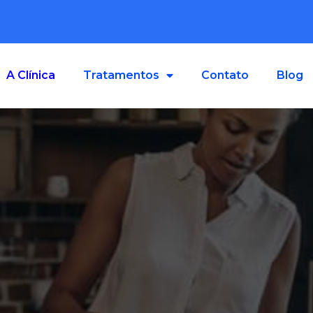
A Clínica
Tratamentos
Contato
Blog
da com menos restrições al
crises de urticária
de alergistas no Rio de Janeiro dedicados a
olar suas alergias. Alergia alimentar deve 
diagnosticada e controlada.