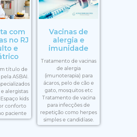
ta com
Vacinas de
as no RJ
alergia e
lto e
imunidade
trico
Tratamento de vacinas
de alergia
m título de
(imunoterapia) para
 pela ASBAI.
ácaros, pelo de cão e
specializados
gato, mosquitos etc
e alergistas
Tratamento de vacina
 Espaço kids
para infecções de
or conforto
repetição como herpes
o paciente
simples e candidíase.