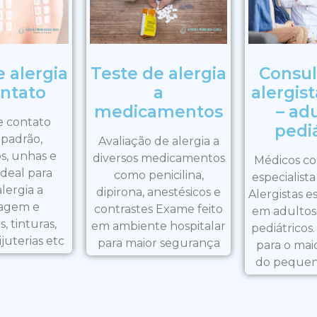
 alergia
Teste de alergia
Consul
ntato
a
alergist
medicamentos
– adu
e contato
pediá
 padrão,
Avaliação de alergia a
s, unhas e
diversos medicamentos
Médicos co
Ideal para
como penicilina,
especialista
alergia a
dipirona, anestésicos e
Alergistas e
agem e
contrastes Exame feito
em adultos 
, tinturas,
em ambiente hospitalar
pediátricos.
juterias etc
para maior segurança
para o mai
do pequen