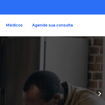
Médicos
Agende sua consulta
imentares e
 ajudar você e sua
ser corretamente