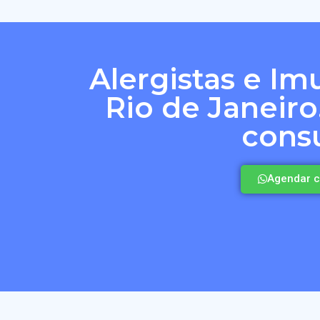
Alergistas e Im
Rio de Janeir
consu
Agendar c