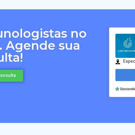
unologistas no
o. Agende sua
lta!
onsulta