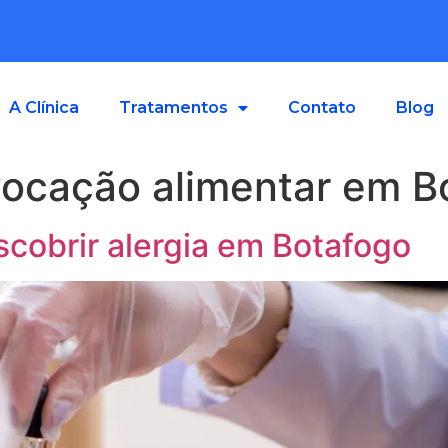
A Clínica
Tratamentos
Contato
Blog
vocação alimentar em B
cobrir alergia em Botafogo