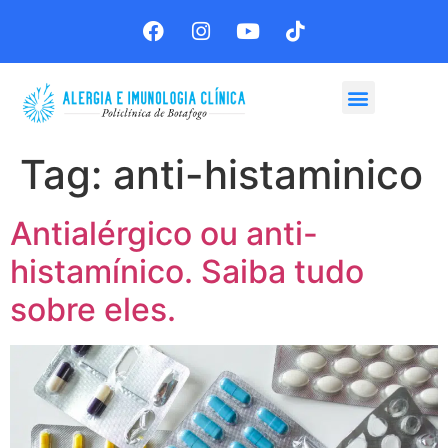
Agende sua consulta
Tag:
anti-histaminico
Antialérgico ou anti-
histamínico. Saiba tudo
sobre eles.