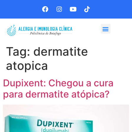
Agende sua consulta
Tag:
dermatite
atopica
Dupixent: Chegou a cura
para dermatite atópica?