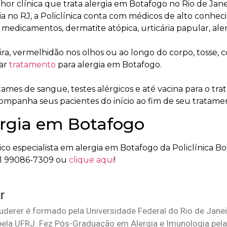
hor clínica que trata alergia em Botafogo no Rio de Jan
 no RJ, a Policlínica conta com médicos de alto conhecim
 a medicamentos, dermatite atópica, urticária papular, ale
ira, vermelhidão nos olhos ou ao longo do corpo, tosse,
rar
tratamento
para alergia em Botafogo.
xames de sangue, testes alérgicos e até vacina para o tra
ompanha seus pacientes do início ao fim de seu tratame
ergia em Botafogo
especialista em alergia em Botafogo da Policlínica Bo
1 99086-7309 ou
clique aqui
!
r
uderer é formado pela Universidade Federal do Rio de Jane
 pela UFRJ. Fez Pós-Graduação em Alergia e Imunologia pela