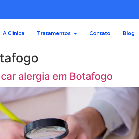
A Clínica
Tratamentos
Contato
Blog
otafogo
icar alergia em Botafogo