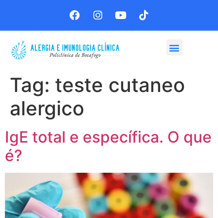
Agende sua consulta
Tag:
teste cutaneo
alergico
IgE total e específica. O que
é?