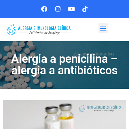
Agende sua consulta
Alergia a penicilina –
alergia a antibióticos