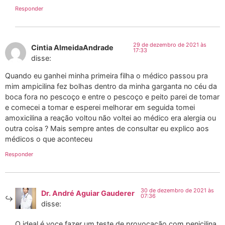
Responder
29 de dezembro de 2021 às
Cintia AlmeidaAndrade
17:33
disse:
Quando eu ganhei minha primeira filha o médico passou pra
mim ampicilina fez bolhas dentro da minha garganta no céu da
boca fora no pescoço e entre o pescoço e peito parei de tomar
e comecei a tomar e esperei melhorar em seguida tomei
amoxicilina a reação voltou não voltei ao médico era alergia ou
outra coisa ? Mais sempre antes de consultar eu explico aos
médicos o que aconteceu
Responder
30 de dezembro de 2021 às
Dr. André Aguiar Gauderer
07:36
disse:
O ideal é voce fazer um teste de provocação com penicilina