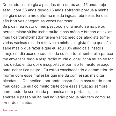
Dr eu adquirir alergia a picadas de insetos aos 15 anos hoje
estou com 55 anos desdo 15 anos sofrendo porque a minha
alergia é severa me deforma me da inguas febre e as feridas
são horrives chegam as vezes necrosar .
Se pica meu rosto o meu pescoco incha muito.se no pé ou
pernas minha virilha incha muito e nas mãos e braços os axilas
mas fica transformador fui em varioz medicos alergista tomei
varias vacinas e nada resolveu a minha alergista falou que não
sabe mas o que fazer e que eu sou 10% alergica a insetos
..hoje em dia auando sou picada eu fico totalmente ruim parece
me envenena tudo a respiração muda o.local incha muito se for
nos dedos então dor é insuportável por não ter muito espaço
para inchar fica negro ..Eu estou envelhecendo e commedor de
morrer com esse mal estar que me da com essas malditas
picadas …. Os medicos por onde passo ficam assustado com
meu caso …e eu fico muito triste com essa situação sempre
com medo de ser picada paranoica com portas e janelas
abertas e passo muito mal no verão porque não tem como se
livrar dos insetos
Responder