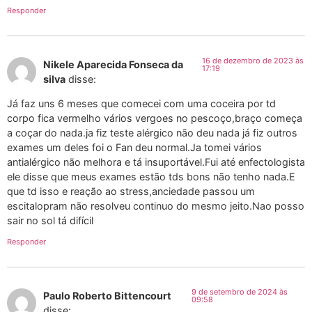
Responder
16 de dezembro de 2023 às
Nikele Aparecida Fonseca da
17:19
silva
disse:
Já faz uns 6 meses que comecei com uma coceira por td
corpo fica vermelho vários vergoes no pescoço,braço começa
a coçar do nada.ja fiz teste alérgico não deu nada já fiz outros
exames um deles foi o Fan deu normal.Ja tomei vários
antialérgico não melhora e tá insuportável.Fui até enfectologista
ele disse que meus exames estão tds bons não tenho nada.E
que td isso e reação ao stress,anciedade passou um
escitalopram não resolveu continuo do mesmo jeito.Nao posso
sair no sol tá difícil
Responder
9 de setembro de 2024 às
Paulo Roberto Bittencourt
09:58
disse: