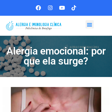
Agende sua consulta
Alergia emocional: por
que ela surge?