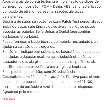
Após cirurgia de colecistectomia e implantação de clipes de
polímero, composição: (POM – Delrin, ABS, bário, esterilizado
por óxido de etileno), apresentei reações alérgicas,
persistentes.
Gostaria de saber se vocês realizam Patch Test personalizado
incluindo essas substâncias ou equivalentes, ou se posso
associar às baterias Série Unhas e Dental (que contêm
acrilatos/metacrilatos).
Posso fornecer o laudo técnico do material implantado para
ajudar na seleção dos alérgenos.
Se não, me indique profissionais, ou laboratórios, que possam
me ajudar, a detectar qual, ou quais substâncias são as
causadoras das alergias, estou em busca de profissionais
qualificados com experiência em alergias a implante.
Esse pactch test padrão, com 30 substâncias e a de
Cosméticos com 10 substâncias, já fiz. Positivo para: cloreto
de cobalto, terebentina, parabenos, amerchol L-101 100,
bicromato de potássio e Azul disperse ou blue disperse.
Agradeço pelo retorno!
Responder