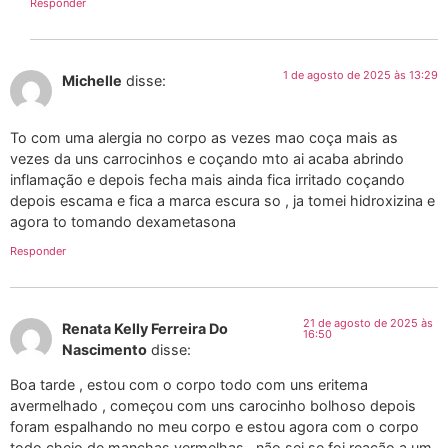
Responder
1 de agosto de 2025 às 13:29
Michelle
disse:
To com uma alergia no corpo as vezes mao coça mais as
vezes da uns carrocinhos e coçando mto ai acaba abrindo
inflamação e depois fecha mais ainda fica irritado coçando
depois escama e fica a marca escura so , ja tomei hidroxizina e
agora to tomando dexametasona
Responder
21 de agosto de 2025 às
Renata Kelly Ferreira Do
16:50
Nascimento
disse:
Boa tarde , estou com o corpo todo com uns eritema
avermelhado , começou com uns carocinho bolhoso depois
foram espalhando no meu corpo e estou agora com o corpo
todo cheio de manchas vermelhas , não sei se foi reação a um