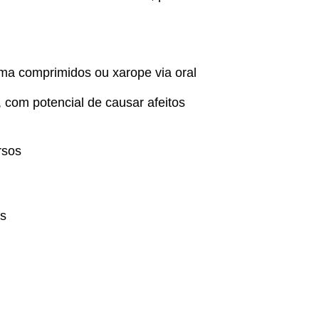
oma comprimidos ou xarope via oral
 com potencial de causar afeitos
rsos
is