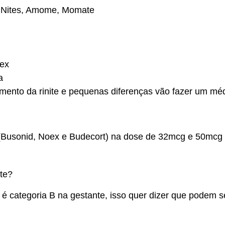
 Nites, Amome, Momate
oex
a
mento da rinite e pequenas diferenças vão fazer um méd
 (Busonid, Noex e Budecort) na dose de 32mcg e 50mcg
nte?
 é categoria B na gestante, isso quer dizer que podem