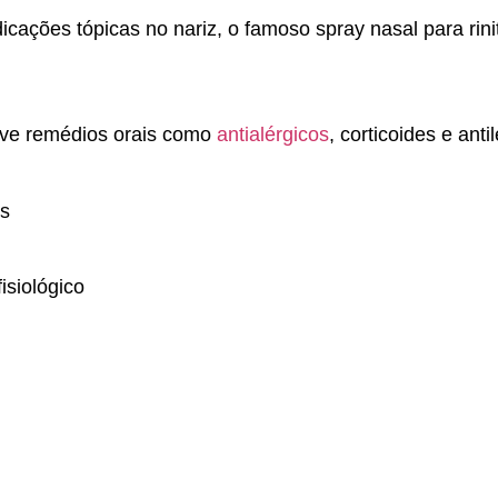
icações tópicas no nariz, o famoso spray nasal para rini
ve remédios orais como
antialérgicos
, corticoides e ant
os
isiológico