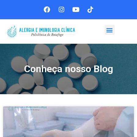
Agende sua consulta
Conheça nosso Blog