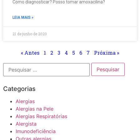
Como diagnosticar? Posso tomar amoxacilina?
LEIA MAIS »
21 de junho de 2020
« Antes
1
2
3
4
5
6
7
Próxima »
Categorias
Alergias
Alergias na Pele
Alergias Respiratórias
Alergista
Imunodeficiência
Outras alergias