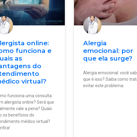
lergista online:
Alergia
omo funciona e
emocional: por
uais as
que ela surge?
antagens do
tendimento
Alergia emocional: você sab
que é isso? Saiba como trat
édico virtual?
evitar este problema.
mo funciona uma consulta
m alergista online? Será que
almente vale a pena? Quais
o os benefícios do
endimento médico virtual?
nfira!