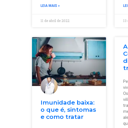
LEIA MAIS »
LE
11 de abril de 2022
13
A
C
d
t
Pe
vi
Os
vi
Imunidade baixa:
tr
o que é, sintomas
me
e como tratar
al
qu