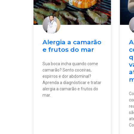
Alergia a camarão
A
e frutos do mar
c
q
v
Sua boca incha quando come
camarão? Sento coceiras,
a
espirros e dor abdominal?
m
Aprenda a diagnósticar e tratar
alergia a camarão e frutos do
Co
mar.
co
re
sã
at
Co