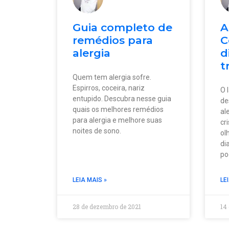
Guia completo de
A
remédios para
C
alergia
d
t
Quem tem alergia sofre.
Espirros, coceira, nariz
O 
entupido. Descubra nesse guia
de
quais os melhores remédios
al
para alergia e melhore suas
cr
noites de sono.
ol
di
po
LEIA MAIS »
LE
28 de dezembro de 2021
14