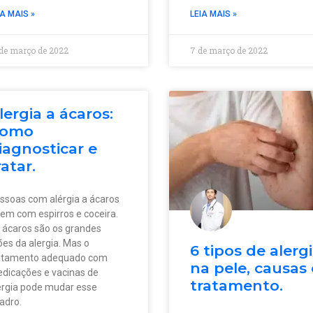
IA MAIS »
LEIA MAIS »
 de março de 2022
7 de março de 2022
lergia a ácaros:
omo
iagnosticar e
ratar.
ssoas com alérgia a ácaros
vem com espirros e coceira.
 ácaros são os grandes
lões da alergia. Mas o
6 tipos de alerg
atamento adequado com
na pele, causas 
dicações e vacinas de
tratamento.
ergia pode mudar esse
adro.