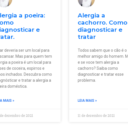
lergia a poeira:
Alergia a
omo
cachorro. Como
iagnosticar e
diagnosticar e
ratar.
tratar
lar deveria ser um local para
Todos sabem que o cão é o
scansar. Mas para quem tem
melhor amigo do homem. 
ergia a poeira é um local para
e se voce tem alergia a
ises de coceira, espirros e
cachorro? Saiba como
hos inchados. Descubra como
diagnosticar e tratar esse
agnósticar e tratar a alergia a
problema.
eira doméstica.
IA MAIS »
LEIA MAIS »
 de dezembro de 2021
11 de dezembro de 2021